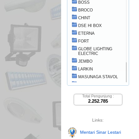
BOSS
BROCO
CHINT
DSE HI BOX
ETERNA
FORT
GLOBE LIGHTING
ELECTRIC
JEMBO
LARKIN
MASUNAGA STAVOL
PANASONIC
SCHNEIDER
Total Pengunjung :
SUTRADO
2.252.785
TRAYTEK
Links:
Mentari Sinar Lestari