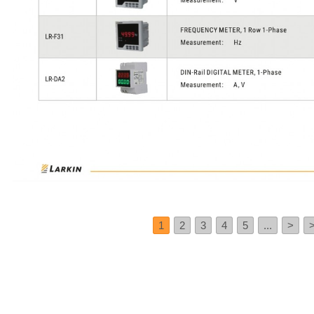
1
2
3
4
5
...
>