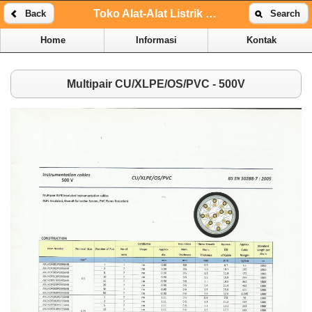
Toko Alat-Alat Listrik Online | Toko Alat-Alat Listrik Kenari
Back
Search
Home
Informasi
Kontak
Multipair CU/XLPE/OS/PVC - 500V